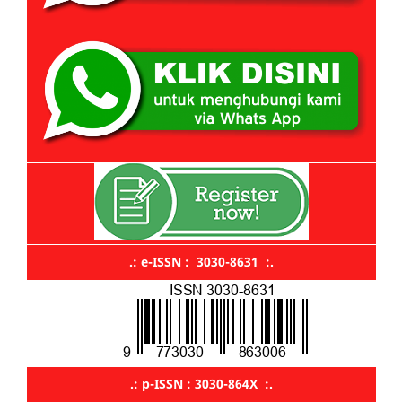
.: e-ISSN : 3030-8631 :.
.: p-ISSN : 3030-864X :.