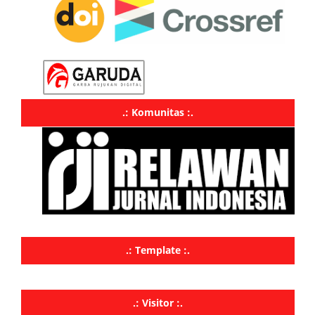
.: Komunitas :.
.: Template :.
.: Visitor :.