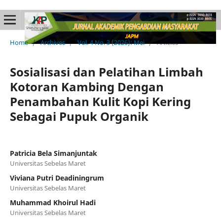
Home
/
Archives
/
Vol. 4 No. 3 (2026): Mei
/
Articles
Sosialisasi dan Pelatihan Limbah
Kotoran Kambing Dengan
Penambahan Kulit Kopi Kering
Sebagai Pupuk Organik
Patricia Bela Simanjuntak
Universitas Sebelas Maret
Viviana Putri Deadiningrum
Universitas Sebelas Maret
Muhammad Khoirul Hadi
Universitas Sebelas Maret