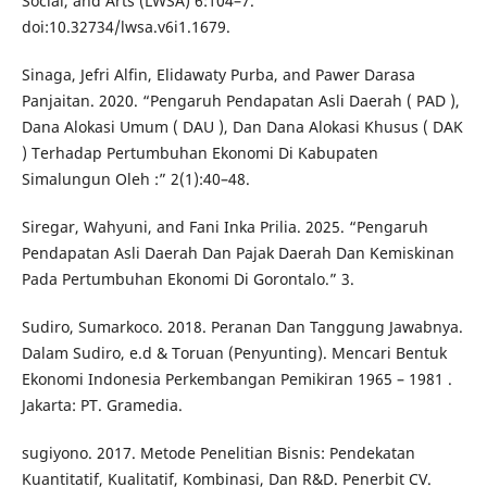
Social, and Arts (LWSA) 6:104–7.
doi:10.32734/lwsa.v6i1.1679.
Sinaga, Jefri Alfin, Elidawaty Purba, and Pawer Darasa
Panjaitan. 2020. “Pengaruh Pendapatan Asli Daerah ( PAD ),
Dana Alokasi Umum ( DAU ), Dan Dana Alokasi Khusus ( DAK
) Terhadap Pertumbuhan Ekonomi Di Kabupaten
Simalungun Oleh :” 2(1):40–48.
Siregar, Wahyuni, and Fani Inka Prilia. 2025. “Pengaruh
Pendapatan Asli Daerah Dan Pajak Daerah Dan Kemiskinan
Pada Pertumbuhan Ekonomi Di Gorontalo.” 3.
Sudiro, Sumarkoco. 2018. Peranan Dan Tanggung Jawabnya.
Dalam Sudiro, e.d & Toruan (Penyunting). Mencari Bentuk
Ekonomi Indonesia Perkembangan Pemikiran 1965 – 1981 .
Jakarta: PT. Gramedia.
sugiyono. 2017. Metode Penelitian Bisnis: Pendekatan
Kuantitatif, Kualitatif, Kombinasi, Dan R&D. Penerbit CV.