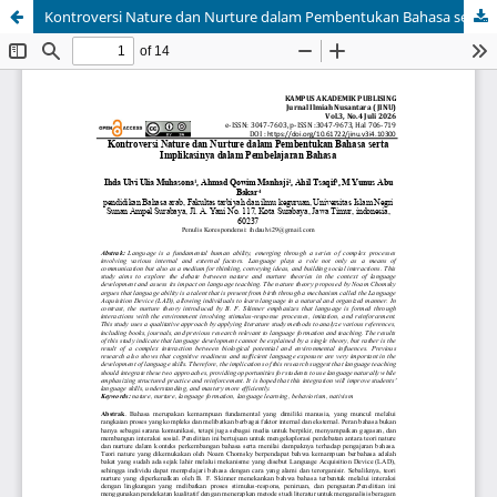
Kontroversi Nature dan Nurture dalam Pembentukan Bahasa serta Implikasinya dalam Pembelajaran Bahasa