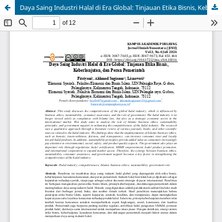
Daya Saing Industri Halal di Era Global: Tinjauan Etika Bisnis, Keberlanjutan, dan Peran Pemerintah