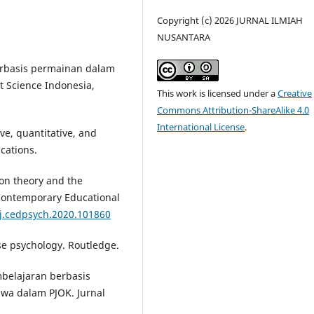
Copyright (c) 2026 JURNAL ILMIAH
NUSANTARA
berbasis permainan dalam
t Science Indonesia,
This work is licensed under a
Creative
Commons Attribution-ShareAlike 4.0
International License
.
ive, quantitative, and
cations.
tion theory and the
. Contemporary Educational
/j.cedpsych.2020.101860
ise psychology. Routledge.
mbelajaran berbasis
swa dalam PJOK. Jurnal