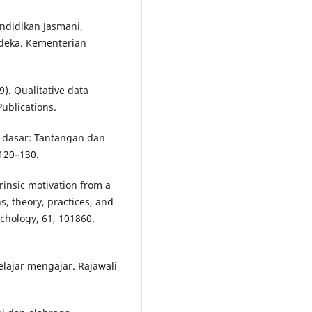
ndidikan Jasmani,
deka. Kementerian
9). Qualitative data
ublications.
h dasar: Tantangan dan
 120–130.
trinsic motivation from a
s, theory, practices, and
chology, 61, 101860.
elajar mengajar. Rajawali