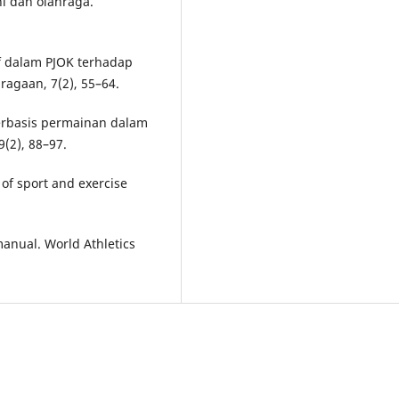
ni dan olahraga.
if dalam PJOK terhadap
ragaan, 7(2), 55–64.
berbasis permainan dalam
9(2), 88–97.
 of sport and exercise
manual. World Athletics