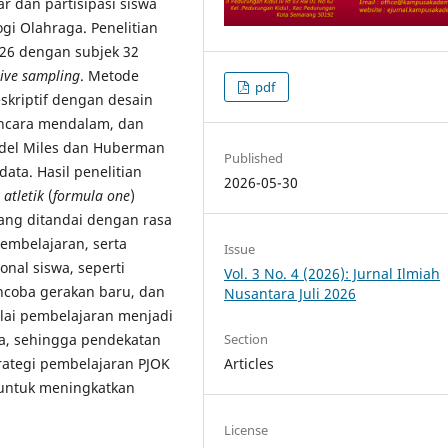
ar dan partisipasi siswa
gi Olahraga. Penelitian
026 dengan subjek 32
ive sampling
. Metode
pdf
skriptif dengan desain
wancara mendalam, dan
odel Miles dan Huberman
Published
ata. Hasil penelitian
2026-05-30
 atletik
(
formula one
)
ang ditandai dengan rasa
pembelajaran, serta
Issue
onal siswa, seperti
Vol. 3 No. 4 (2026): Jurnal Ilmiah
ncoba gerakan baru, dan
Nusantara Juli 2026
lai pembelajaran menjadi
Section
a, sehingga pendekatan
Articles
strategi pembelajaran PJOK
I untuk meningkatkan
License