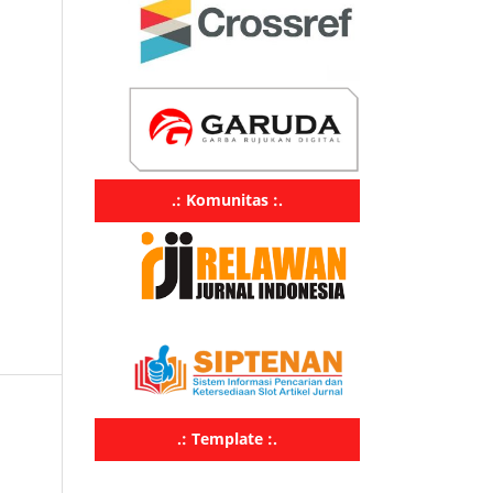
.: Komunitas :.
.: Template :.