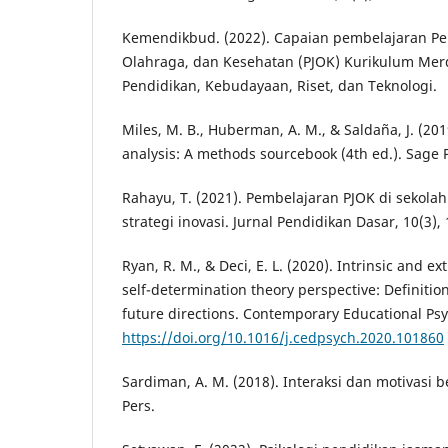
Kemendikbud. (2022). Capaian pembelajaran Pe
Olahraga, dan Kesehatan (PJOK) Kurikulum Mer
Pendidikan, Kebudayaan, Riset, dan Teknologi.
Miles, M. B., Huberman, A. M., & Saldaña, J. (201
analysis: A methods sourcebook (4th ed.). Sage P
Rahayu, T. (2021). Pembelajaran PJOK di sekola
strategi inovasi. Jurnal Pendidikan Dasar, 10(3),
Ryan, R. M., & Deci, E. L. (2020). Intrinsic and ex
self-determination theory perspective: Definition
future directions. Contemporary Educational Psy
https://doi.org/10.1016/j.cedpsych.2020.101860
Sardiman, A. M. (2018). Interaksi dan motivasi b
Pers.