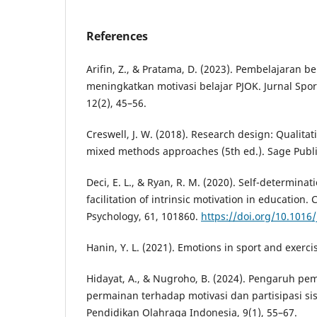
References
Arifin, Z., & Pratama, D. (2023). Pembelajaran 
meningkatkan motivasi belajar PJOK. Jurnal Spor
12(2), 45–56.
Creswell, J. W. (2018). Research design: Qualitat
mixed methods approaches (5th ed.). Sage Publi
Deci, E. L., & Ryan, R. M. (2020). Self-determina
facilitation of intrinsic motivation in education
Psychology, 61, 101860.
https://doi.org/10.1016
Hanin, Y. L. (2021). Emotions in sport and exerc
Hidayat, A., & Nugroho, B. (2024). Pengaruh pe
permainan terhadap motivasi dan partisipasi si
Pendidikan Olahraga Indonesia, 9(1), 55–67.