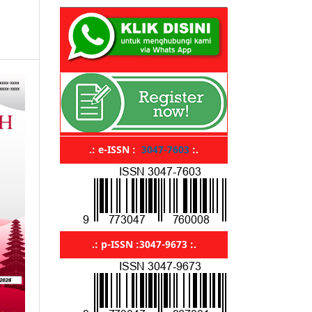
.: e-ISSN :
3047-7603
:.
.: p-ISSN :3047-9673 :.