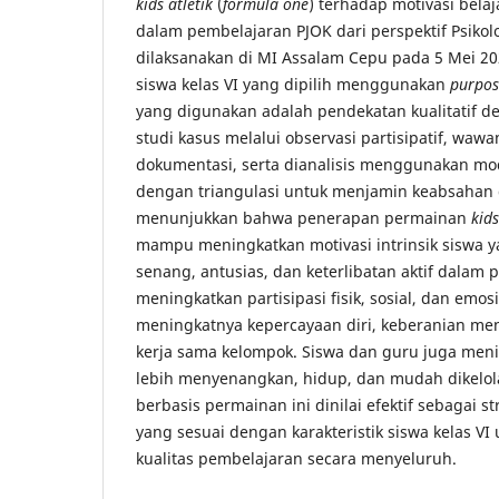
kids atletik
(
formula one
) terhadap motivasi belaj
dalam pembelajaran PJOK dari perspektif Psikolo
dilaksanakan di MI Assalam Cepu pada 5 Mei 2
siswa kelas VI yang dipilih menggunakan
purpos
yang digunakan adalah pendekatan kualitatif de
studi kasus melalui observasi partisipatif, wa
dokumentasi, serta dianalisis menggunakan m
dengan triangulasi untuk menjamin keabsahan d
menunjukkan bahwa penerapan permainan
kids
mampu meningkatkan motivasi intrinsik siswa y
senang, antusias, dan keterlibatan aktif dalam 
meningkatkan partisipasi fisik, sosial, dan emosi
meningkatnya kepercayaan diri, keberanian me
kerja sama kelompok. Siswa dan guru juga meni
lebih menyenangkan, hidup, dan mudah dikelol
berbasis permainan ini dinilai efektif sebagai 
yang sesuai dengan karakteristik siswa kelas V
kualitas pembelajaran secara menyeluruh.