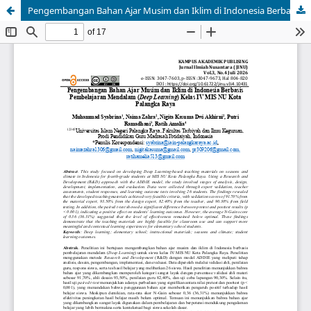
Pengembangan Bahan Ajar Musim dan Iklim di Indonesia Berbasis Pembelajaran Mendalam (Deep Learning) Kelas IV MIS NU Kota Palangka Raya