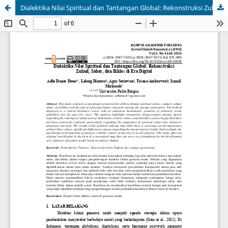
Dialektika Nilai Spiritual dan Tantangan Global: Rekonstruksi Zuhud, Sabar, dan Ikhlas di Era Digital