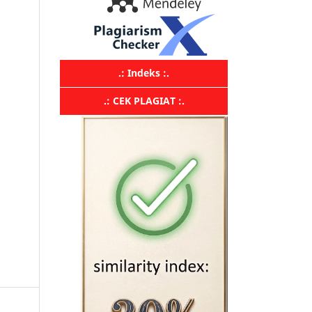
.: Indeks :.
.: CEK PLAGIAT :.