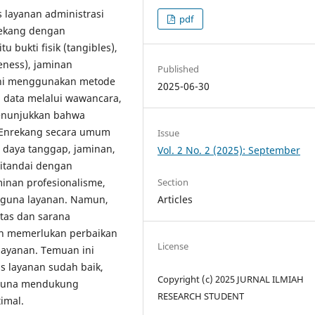
as layanan administrasi
pdf
rekang dengan
 bukti fisik (tangibles),
veness), jaminan
Published
 ini menggunakan metode
2025-06-30
n data melalui wawancara,
menunjukkan bahwa
N Enrekang secara umum
Issue
, daya tanggap, jaminan,
Vol. 2 No. 2 (2025): September
itandai dengan
Section
minan profesionalisme,
Articles
gguna layanan. Namun,
itas dan sarana
an memerlukan perbaikan
License
layanan. Temuan ini
 layanan sudah baik,
Copyright (c) 2025 JURNAL ILMIAH
n guna mendukung
RESEARCH STUDENT
timal.