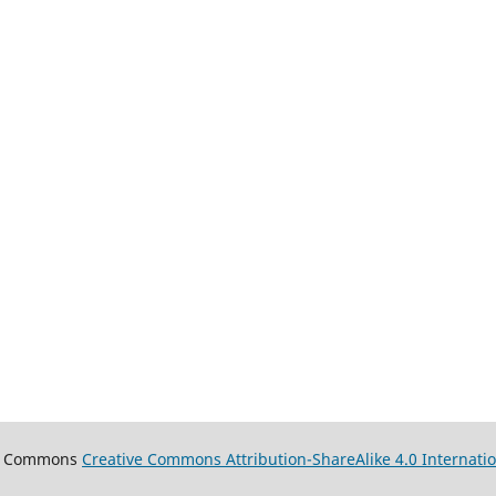
ive Commons
Creative Commons Attribution-ShareAlike 4.0 Internatio