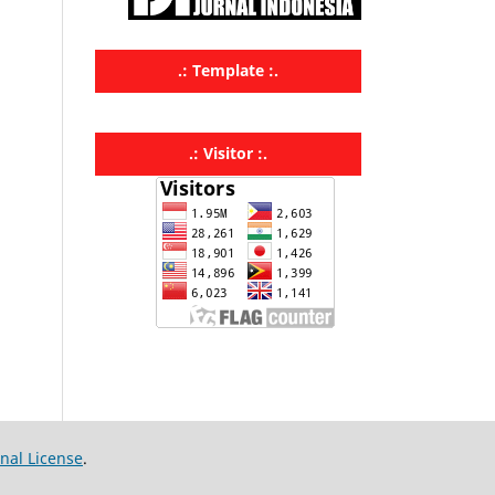
.: Template :.
.: Visitor :.
nal License
.