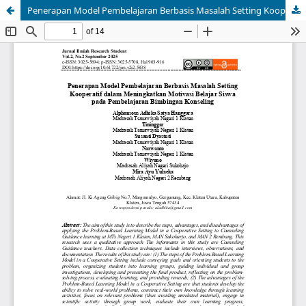
Penerapan Model Pembelajaran Berbasis Masalah Setting Kooperatif dalam Meningkatkan Motivasi Belajar Siswa pada Pembelajaran Bimbingan Konseling