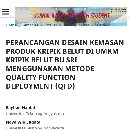
Home
/
Archives
/
Vol. 3 No. 1 (2026): Maret
/
Articles
PERANCANGAN DESAIN KEMASAN
PRODUK KRIPIK BELUT DI UMKM
KRIPIK BELUT BU SRI
MENGGUNAKAN METODE
QUALITY FUNCTION
DEPLOYMENT (QFD)
Rayhan Naufal
Universitas Teknologi Yogyakarta
Nova Wio Sugata
Universitas Teknologi Yogyakarta