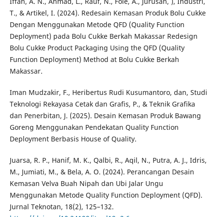
Iffah, A. N., Ahmad, L., Rauf, N., Fole, A., Jurusan, ), Industri,
T., & Artikel, I. (2024). Redesain Kemasan Produk Bolu Cukke
Dengan Menggunakan Metode QFD (Quality Function
Deployment) pada Bolu Cukke Berkah Makassar Redesign
Bolu Cukke Product Packaging Using the QFD (Quality
Function Deployment) Method at Bolu Cukke Berkah
Makassar.
Iman Mudzakir, F., Heribertus Rudi Kusumantoro, dan, Studi
Teknologi Rekayasa Cetak dan Grafis, P., & Teknik Grafika
dan Penerbitan, J. (2025). Desain Kemasan Produk Bawang
Goreng Menggunakan Pendekatan Quality Function
Deployment Berbasis House of Quality.
Juarsa, R. P., Hanif, M. K., Qalbi, R., Aqil, N., Putra, A. J., Idris,
M., Jumiati, M., & Bela, A. O. (2024). Perancangan Desain
Kemasan Velva Buah Nipah dan Ubi Jalar Ungu
Menggunakan Metode Quality Function Deployment (QFD).
Jurnal Teknotan, 18(2), 125–132.