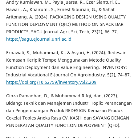
Andry Kurniawan, M., Payla Juarsa, R., Ezer Sianturi, E.,
Hawari, A., Khairumi, S., Ernest Siburian, G., & Sahat
Aritonang, A. (2024). PACKAGING DESIGN USING QUALITY
FUNCTION DEPLOYMENT (QFD) METHOD ON SNACK BAR
PRODUCTS. SAGU Journal-Agri. Sci. Tech, 23(2), 66–77.
https://sagu.ejournal.unri.ac.id
Ernawati, S., Muhammad, K., & Asyari, H. (2024). Redesain
Kemasan Keripik Tempe Menggunakan Metode Quality
Function Deployment dan Value Engineering. INVENTORY:
Industrial Vocational E-Journal On Agroindustry, 5(2), 74–87.
https://doi.org/10.52759/inventory.v5i2.209
Ginza Ramadhan, D., & Muhammad Rifqi, dan. (2023).
Bidang: Teknik dan Manajemen Industri Topik: Perancangan
dan Pengembangan Produk REDESIGN Kemasan Produk
Cokelat Toples Aneka Rasa CV. KASIH dan SAYANG DENGAN
PENDEKATAN QUALITY FUNCTION DEPLOYMENT (QFD).