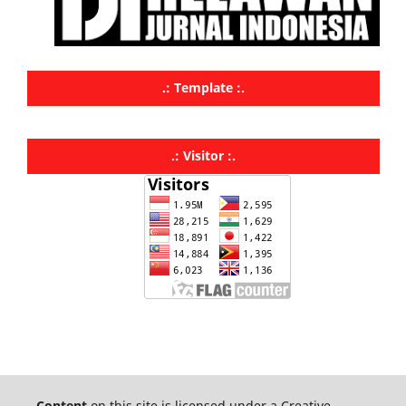
.: Template :.
.: Visitor :.
Content
on this site is licensed under a Creative