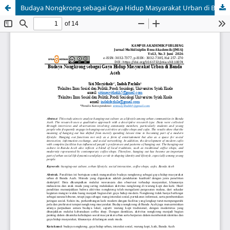
Budaya Nongkrong sebagai Gaya Hidup Masyarakat Urban di Banda Aceh