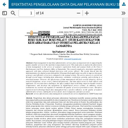
EFEKTIVITAS PENGELOLAAN DATA DALAM PELAYANAN BUKU SIJIL DAN BUKU PELAUT: STUDI KASUS DI KANTOR KESYAHBANDARAN DAN OTORITAS PELABUHAN KELAS I SAMARINDA