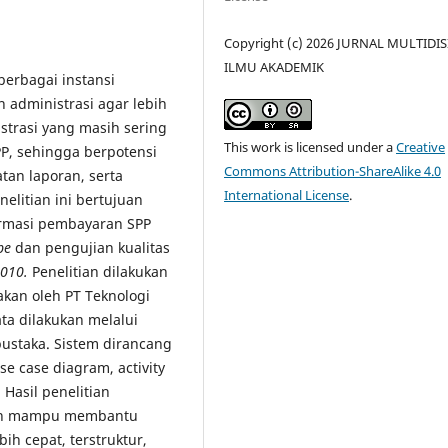
Copyright (c) 2026 JURNAL MULTIDIS
ILMU AKADEMIK
erbagai instansi
 administrasi agar lebih
istrasi yang masih sering
This work is licensed under a
Creative
P, sehingga berpotensi
Commons Attribution-ShareAlike 4.0
an laporan, serta
International License
.
elitian ini bertujuan
ormasi pembayaran SPP
pe
dan pengujian kualitas
5010.
Penelitian dilakukan
kan oleh PT Teknologi
ta dilakukan melalui
pustaka. Sistem dirancang
 case diagram, activity
Hasil penelitian
an mampu membantu
h cepat, terstruktur,