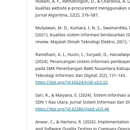
Hudaifi, A. F., Retnoningsih, D., & Charolina, A.
kualitas website e-procurement menggunakan s
Jurnal Algoritma, 22(2), 576–587.
Mulyawan, M. D., Kumara, I. N. S., Swamardika, I.
(2021). Kualitas sistem informasi berdasarkan I
review. Majalah Ilmiah Teknologi Elektro, 20(1), 
Ramdhani, A. I., Husin, I., Suryadi, D., Hanadwipu
(2024). Perancangan sistem informasi pembaya
pada SMK Penerbangan Bakti Nusantara Kabupat
Teknologi Informasi dan Digital, 2(2), 131–143.
https://doi.org/10.65624/tridi.v2i2.62
Sari, R., & Maiyana, E. (2024). Sistem informasi
SDN 1 Rao Utara. Jurnal Sistem Informasi dan Dig
https://doi.org/10.62386/jised.v2i3.48
Anwar, C., & Hartono, R. (2026). Implementation
and Software Quality Testing in Company Operat