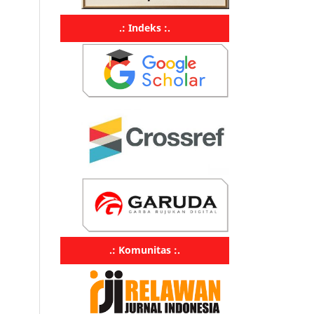
.: Indeks :.
.: Komunitas :.