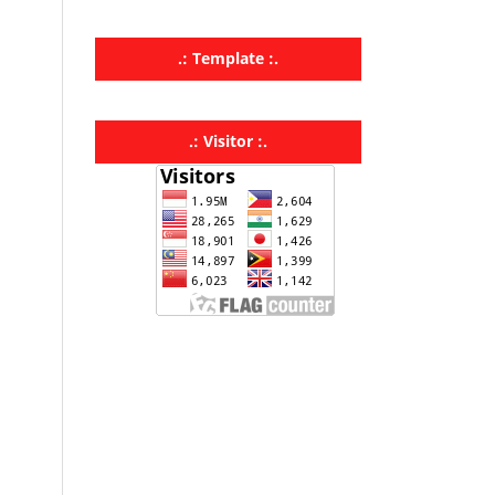
.: Template :.
.: Visitor :.