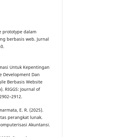
de prototype dalam
ng berbasis web. Jurnal
40.
ormasi Untuk Kepentingan
e Development Dan
le Berbasis Website
). RIGGS: Journal of
, 2902–2912.
marmata, E. R. (2025).
itas perangkat lunak.
omputerisasi Akuntansi.