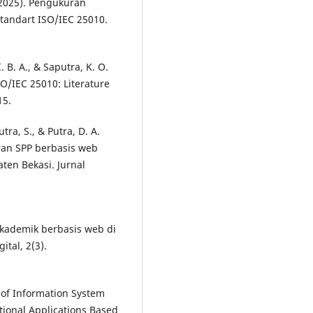
 (2025). Pengukuran
tandart ISO/IEC 25010.
 B. A., & Saputra, K. O.
SO/IEC 25010: Literature
15.
tra, S., & Putra, D. A.
ran SPP berbasis web
en Bekasi. Jurnal
 akademik berbasis web di
ital, 2(3).
 of Information System
ional Applications Based