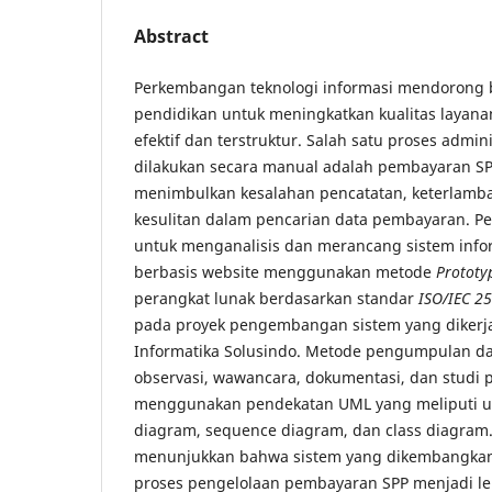
Abstract
Perkembangan teknologi informasi mendorong b
pendidikan untuk meningkatkan kualitas layanan
efektif dan terstruktur. Salah satu proses admin
dilakukan secara manual adalah pembayaran SP
menimbulkan kesalahan pencatatan, keterlambat
kesulitan dalam pencarian data pembayaran. Pen
untuk menganalisis dan merancang sistem inf
berbasis website menggunakan metode
Prototy
perangkat lunak berdasarkan standar
ISO/IEC 2
pada proyek pengembangan sistem yang dikerja
Informatika Solusindo. Metode pengumpulan da
observasi, wawancara, dokumentasi, dan studi 
menggunakan pendekatan UML yang meliputi use
diagram, sequence diagram, dan class diagram. 
menunjukkan bahwa sistem yang dikembangk
proses pengelolaan pembayaran SPP menjadi lebi