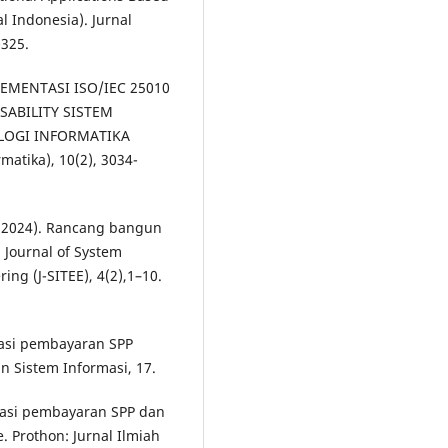
l Indonesia). Jurnal
-325.
IMPLEMENTASI ISO/IEC 25010
SABILITY SISTEM
LOGI INFORMATIKA
atika), 10(2), 3034-
N. (2024). Rancang bangun
 Journal of System
ng (J-SITEE), 4(2),1–10.
masi pembayaran SPP
n Sistem Informasi, 17.
masi pembayaran SPP dan
. Prothon: Jurnal Ilmiah