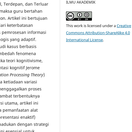
ILMU AKADEMIK
l, Terdepan, dan Terluar
memaksa guru bertahan
. Artikel ini bertujuan
ari keterbatasan
This work is licensed under a
Creative
es pemrosesan informasi
Commons Attribution-ShareAlike 4.0
ogis yang adaptif.
International License
.
udi kasus berbasis
 membedah fenomena
a teori kognitivisme,
asi kognitif Jerome
tion Processing Theory
)
 ketiadaan variasi
i menggagalkan proses
hambat terbentuknya
i utama, artikel ini
a pemanfaatan alat
resentasi enaktif)
dipadukan dengan strategi
ni esensial untuk