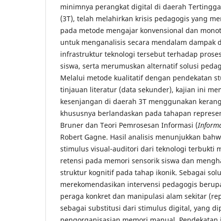
minimnya perangkat digital di daerah Tertingga
(3T), telah melahirkan krisis pedagogis yang 
pada metode mengajar konvensional dan monoton
untuk menganalisis secara mendalam dampak d
infrastruktur teknologi tersebut terhadap pros
siswa, serta merumuskan alternatif solusi pedag
Melalui metode kualitatif dengan pendekatan st
tinjauan literatur (data sekunder), kajian ini
kesenjangan di daerah 3T menggunakan kerangk
khususnya berlandaskan pada tahapan represent
Bruner dan Teori Pemrosesan Informasi (
Informa
Robert Gagne. Hasil analisis menunjukkan bahwa
stimulus visual-auditori dari teknologi terbukt
retensi pada memori sensorik siswa dan meng
struktur kognitif pada tahap ikonik. Sebagai solus
merekomendasikan intervensi pedagogis berup
peraga konkret dan manipulasi alam sekitar (rep
sebagai substitusi dari stimulus digital, yang 
pengorganisasian memori manual. Pendekatan i