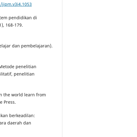
2/jipm.v3i4.1053
stem pendidikan di
1), 168-179.
belajar dan pembelajaran).
 Metode penelitian
itatif, penelitian
an the world learn from
e Press.
ikan berkeadilan:
ara daerah dan