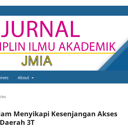
hives
About
cles
alam Menyikapi Kesenjangan Akses
 Daerah 3T