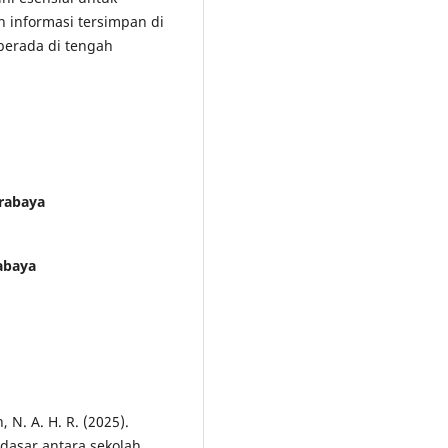
 informasi tersimpan di
berada di tengah
urabaya
abaya
, N. A. H. R. (2025).
dasar antara sekolah