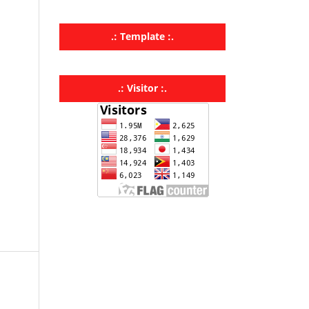
.: Template :.
.: Visitor :.