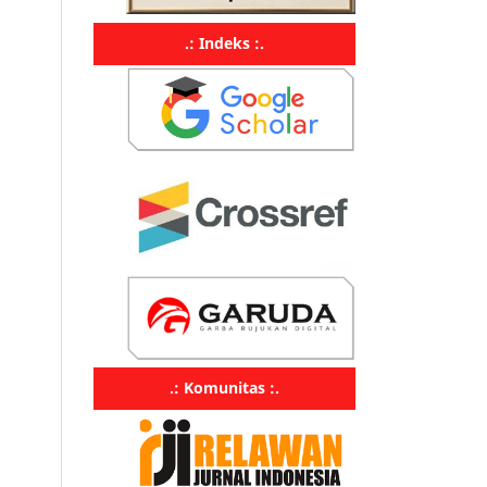
.: Indeks :.
.: Komunitas :.