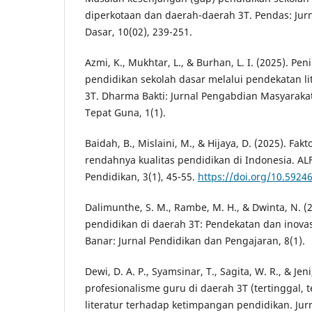
diperkotaan dan daerah-daerah 3T. Pendas: Jurn
Dasar, 10(02), 239-251.
Azmi, K., Mukhtar, L., & Burhan, L. I. (2025). Pen
pendidikan sekolah dasar melalui pendekatan lit
3T. Dharma Bakti: Jurnal Pengabdian Masyarakat
Tepat Guna, 1(1).
Baidah, B., Mislaini, M., & Hijaya, D. (2025). F
rendahnya kualitas pendidikan di Indonesia. ALF
Pendidikan, 3(1), 45-55.
https://doi.org/10.59246
Dalimunthe, S. M., Rambe, M. H., & Dwinta, N. (20
pendidikan di daerah 3T: Pendekatan dan inovas
Banar: Jurnal Pendidikan dan Pengajaran, 8(1).
Dewi, D. A. P., Syamsinar, T., Sagita, W. R., & Jen
profesionalisme guru di daerah 3T (tertinggal, t
literatur terhadap ketimpangan pendidikan. Jurn