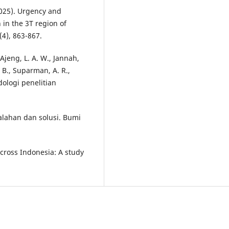
(2025). Urgency and
in the 3T region of
(4), 863-867.
Ajeng, L. A. W., Jannah,
A. B., Suparman, A. R.,
dologi penelitian
alahan dan solusi. Bumi
across Indonesia: A study