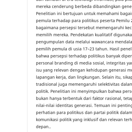
mereka cenderung berbeda dibandingkan gene
Penelitian ini bertujuan untuk memahami baga
pemula terhadap para politikus peserta Pemilu
bagaimana persepsi tersebut memengaruhi kec
memilih mereka. Pendekatan kualitatif digunak
pengumpulan data melalui wawancara mendal
pemilih pemula di usia 17–23 tahun. Hasil pene
bahwa persepsi terhadap politikus banyak dipen
personal branding di media sosial, integritas ya
isu yang relevan dengan kehidupan generasi mu
lapangan kerja, dan lingkungan. Selain itu, sikap
tradisional juga memengaruhi selektivitas dal
politik. Penelitian ini menyimpulkan bahwa per
bukan hanya terbentuk dari faktor rasional, tet
nilai-nilai identitas generasi. Temuan ini penti
perhatian para politikus dan partai politik dal
komunikasi politik yang inklusif dan relevan te
depan..