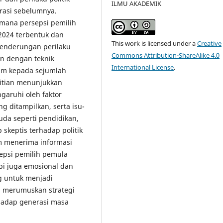
ILMU AKADEMIK
rasi sebelumnya.
imana persepsi pemilih
 2024 terbentuk dan
This work is licensed under a
Creative
enderungan perilaku
Commons Attribution-ShareAlike 4.0
an dengan teknik
International License
.
am kepada sejumlah
litian menunjukkan
garuhi oleh faktor
ng ditampilkan, serta isu-
da seperti pendidikan,
 skeptis terhadap politik
am menerima informasi
sepsi pemilih pemula
api juga emosional dan
ng untuk menjadi
am merumuskan strategi
rhadap generasi masa