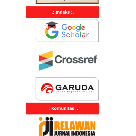
.: Indeks :.
.: Komunitas :.