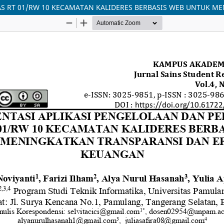
AS RT 01/RW 10 KECAMATAN KALIDERES BERBASIS WEB UNTUK M