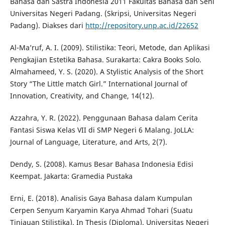
Bahasa dan Sastra Indonesia 2011 Fakultas Bahasa dan Seni
Universitas Negeri Padang. (Skripsi, Universitas Negeri
Padang). Diakses dari
http://repository.unp.ac.id/22652
Al-Ma’ruf, A. I. (2009). Stilistika: Teori, Metode, dan Aplikasi
Pengkajian Estetika Bahasa. Surakarta: Cakra Books Solo.
Almahameed, Y. S. (2020). A Stylistic Analysis of the Short
Story “The Little match Girl.” International Journal of
Innovation, Creativity, and Change, 14(12).
Azzahra, Y. R. (2022). Penggunaan Bahasa dalam Cerita
Fantasi Siswa Kelas VII di SMP Negeri 6 Malang. JoLLA:
Journal of Language, Literature, and Arts, 2(7).
Dendy, S. (2008). Kamus Besar Bahasa Indonesia Edisi
Keempat. Jakarta: Gramedia Pustaka
Erni, E. (2018). Analisis Gaya Bahasa dalam Kumpulan
Cerpen Senyum Karyamin Karya Ahmad Tohari (Suatu
Tinjauan Stilistika). In Thesis (Diploma). Universitas Negeri