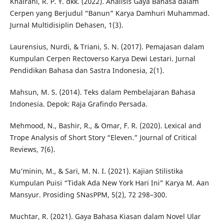
Khairani, R. P. Y. dkk. (2022). Analisis Gaya Bahasa dalam
Cerpen yang Berjudul “Banun” Karya Damhuri Muhammad.
Jurnal Multidisiplin Dehasen, 1(3).
Laurensius, Nurdi, & Triani, S. N. (2017). Pemajasan dalam
Kumpulan Cerpen Rectoverso Karya Dewi Lestari. Jurnal
Pendidikan Bahasa dan Sastra Indonesia, 2(1).
Mahsun, M. S. (2014). Teks dalam Pembelajaran Bahasa
Indonesia. Depok: Raja Grafindo Persada.
Mehmood, N., Bashir, R., & Omar, F. R. (2020). Lexical and
Trope Analysis of Short Story “Eleven.” Journal of Critical
Reviews, 7(6).
Mu’minin, M., & Sari, M. N. I. (2021). Kajian Stilistika
Kumpulan Puisi “Tidak Ada New York Hari Ini” Karya M. Aan
Mansyur. Prosiding SNasPPM, 5(2), 72 298–300.
Muchtar, R. (2021). Gaya Bahasa Kiasan dalam Novel Ular