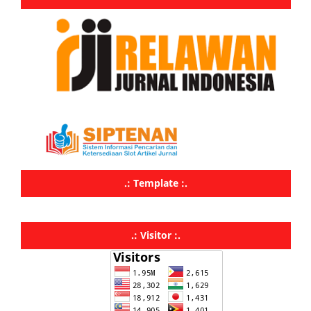
.: Template :.
.: Visitor :.