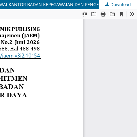
Download
PENGARUH KARAKTERISTIK INDIVIDUAL DAN KARAKTERISTIK PEKERJAAN TERHADAP KOMITMEN ORGANISASIONAL PADA PEGAWAI KANTOR BADAN KEPEGAWAIAN DAN PENGEMBANGAN SUMBER DAYA MANUSIA (BKPSDM) SUMBAWA BESAR