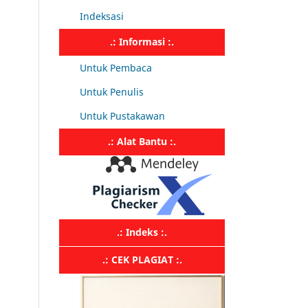
Indeksasi
.: Informasi :.
Untuk Pembaca
Untuk Penulis
Untuk Pustakawan
.: Alat Bantu :.
.: Indeks :.
.: CEK PLAGIAT :.