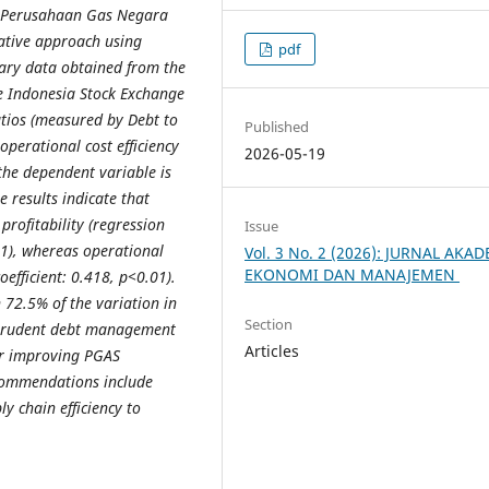
 PT Perusahaan Gas Negara
ative approach using
pdf
dary data obtained from the
e Indonesia Stock Exchange
atios (measured by Debt to
Published
operational cost efficiency
2026-05-19
the dependent variable is
 results indicate that
 profitability (regression
Issue
01), whereas operational
Vol. 3 No. 2 (2026): JURNAL AKA
EKONOMI DAN MANAJEMEN
coefficient: 0.418, p<0.01).
 72.5% of the variation in
Section
at prudent debt management
Articles
for improving PGAS
ecommendations include
y chain efficiency to