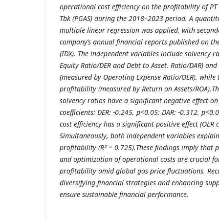
operational cost efficiency on the profitability of
Tbk (PGAS) during the 2018–2023 period. A quantit
multiple linear regression was applied, with secon
company’s annual financial reports published on th
(IDX). The independent variables include solvency r
Equity Ratio/DER and Debt to Asset. Ratio/DAR) and 
(measured by Operating Expense Ratio/OER), while 
profitability (measured by Return on Assets/ROA).The
solvency ratios have a significant negative effect on
coefficients: DER: -0.245, p<0.05; DAR: -0.312, p<0.
cost efficiency has a significant positive effect (OER 
Simultaneously, both independent variables explain
profitability (R² = 0.725).These findings imply th
and optimization of operational costs are crucial 
profitability amid global gas price fluctuations. R
diversifying financial strategies and enhancing suppl
ensure sustainable financial performance.