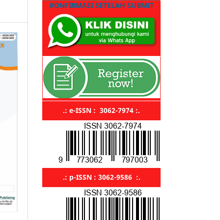
KONFIRMASI SETELAH SUBMIT
.: e-ISSN : 3062-7974 :.
.: p-ISSN : 3062-9586 :.