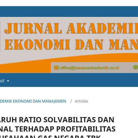
out
L AKADEMIK EKONOMI DAN MANAJEMEN
/
Articles
ARUH RATIO SOLVABILITAS DAN
ONAL TERHADAP PROFITABILITAS
RUSAHAAN GAS NEGARA TBK