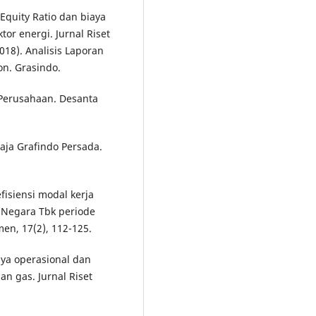
 Equity Ratio dan biaya
or energi. Jurnal Riset
018). Analisis Laporan
n. Grasindo.
n Perusahaan. Desanta
aja Grafindo Persada.
fisiensi modal kerja
s Negara Tbk periode
en, 17(2), 112-125.
aya operasional dan
an gas. Jurnal Riset