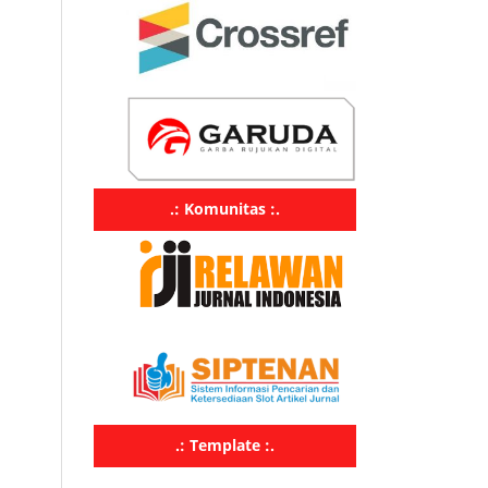
.: Komunitas :.
.: Template :.