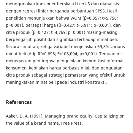
menggunakan kuesioner berskala Likert-5 dan dianalisis
dengan regresi linier berganda berbantuan SPSS. Hasil
penelitian menunjukkan bahwa WOM (β=0,357; t=5,756;
p=0,001), persepsi harga (β=0,427; t=5,911; p=0,001), dan
citra produk (β=0,427; t=4,769; p=0,001) masing-masing
berpengaruh positif dan signifikan terhadap minat beli.
Secara simultan, ketiga variabel menjelaskan 69,8% varians
minat beli (Adj. R²=0,698; F=108,004; p=0,001). Temuan ini
menegaskan pentingnya pengelolaan komunikasi informal
konsumen, kebijakan harga berbasis nilai, dan penguatan
citra produk sebagai strategi pemasaran yang efektif untuk
meningkatkan minat beli pada industri konstruksi.
References
Aaker, D. A. (1991). Managing brand equity: Capitalizing on
the value of a brand name. Free Press.