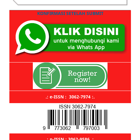
KONFIRMASI SETELAH SUBMIT
.: e-ISSN : 3062-7974 :.
.: p-ISSN : 3062-9586 :.