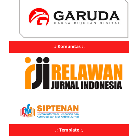
.: Komunitas :.
.: Template :.