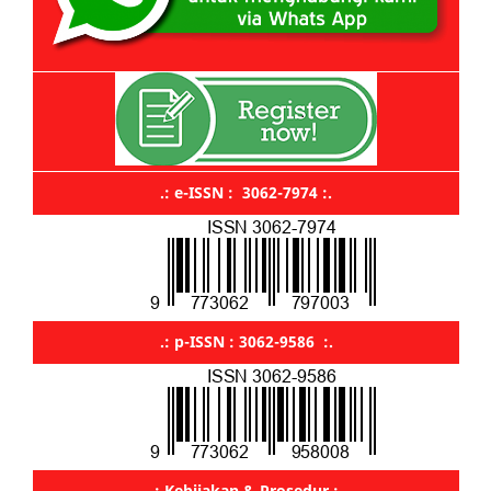
.: e-ISSN : 3062-7974 :.
.: p-ISSN : 3062-9586 :.
.: Kebijakan & Prosedur :.