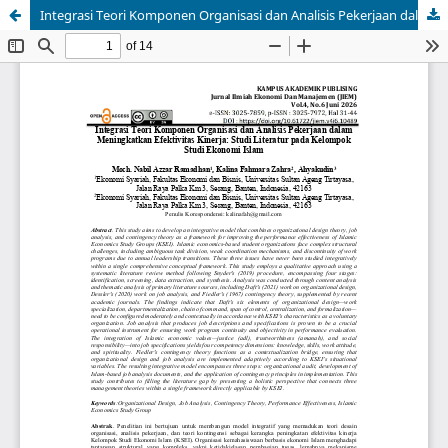
Integrasi Teori Komponen Organisasi dan Analisis Pekerjaan dalam Meningkatkan Efektivitas Kinerja: Studi Literatur pada Kelompok Studi Ekonomi Islam