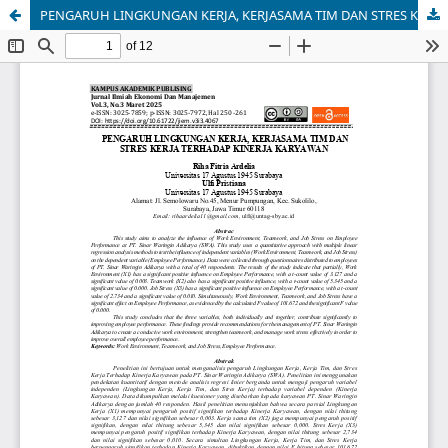
PENGARUH LINGKUNGAN KERJA, KERJASAMA TIM DAN STRES KERJA TERHADAP KINERJA KARYAWAN