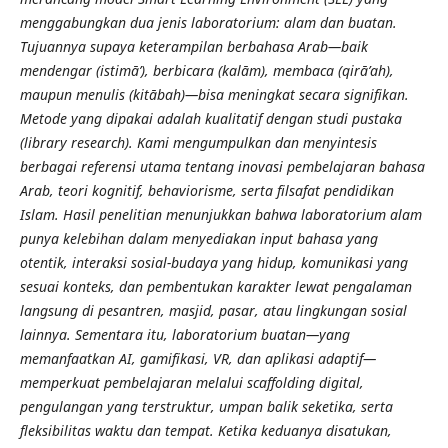
menggabungkan dua jenis laboratorium: alam dan buatan.
Tujuannya supaya keterampilan berbahasa Arab—baik
mendengar (istimā’), berbicara (kalām), membaca (qirā’ah),
maupun menulis (kitābah)—bisa meningkat secara signifikan.
Metode yang dipakai adalah kualitatif dengan studi pustaka
(library research). Kami mengumpulkan dan menyintesis
berbagai referensi utama tentang inovasi pembelajaran bahasa
Arab, teori kognitif, behaviorisme, serta filsafat pendidikan
Islam. Hasil penelitian menunjukkan bahwa laboratorium alam
punya kelebihan dalam menyediakan input bahasa yang
otentik, interaksi sosial-budaya yang hidup, komunikasi yang
sesuai konteks, dan pembentukan karakter lewat pengalaman
langsung di pesantren, masjid, pasar, atau lingkungan sosial
lainnya. Sementara itu, laboratorium buatan—yang
memanfaatkan AI, gamifikasi, VR, dan aplikasi adaptif—
memperkuat pembelajaran melalui scaffolding digital,
pengulangan yang terstruktur, umpan balik seketika, serta
fleksibilitas waktu dan tempat. Ketika keduanya disatukan,