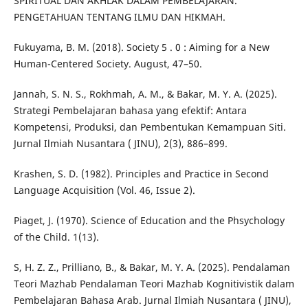
SPIRITUAL DAN AKHLAK DALAM PEMBELAJARAN.
PENGETAHUAN TENTANG ILMU DAN HIKMAH.
Fukuyama, B. M. (2018). Society 5 . 0 : Aiming for a New
Human-Centered Society. August, 47–50.
Jannah, S. N. S., Rokhmah, A. M., & Bakar, M. Y. A. (2025).
Strategi Pembelajaran bahasa yang efektif: Antara
Kompetensi, Produksi, dan Pembentukan Kemampuan Siti.
Jurnal Ilmiah Nusantara ( JINU), 2(3), 886–899.
Krashen, S. D. (1982). Principles and Practice in Second
Language Acquisition (Vol. 46, Issue 2).
Piaget, J. (1970). Science of Education and the Phsychology
of the Child. 1(13).
S, H. Z. Z., Prilliano, B., & Bakar, M. Y. A. (2025). Pendalaman
Teori Mazhab Pendalaman Teori Mazhab Kognitivistik dalam
Pembelajaran Bahasa Arab. Jurnal Ilmiah Nusantara ( JINU),