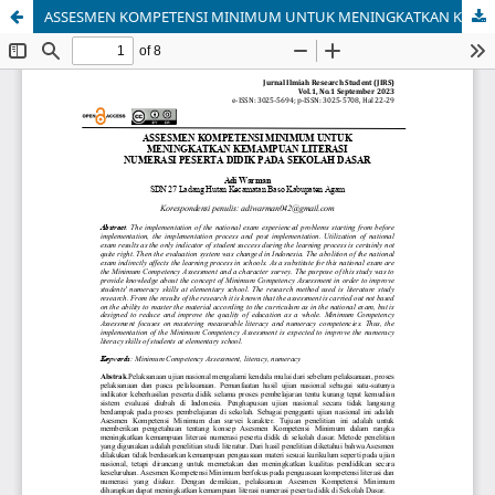
ASSESMEN KOMPETENSI MINIMUM UNTUK MENINGKATKAN KEMAMPUAN LITERASI NUMERASI PESERTA DIDIK PADA SEKOLAH DASAR