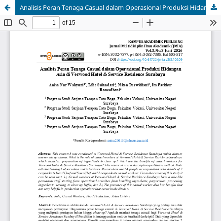
Analisis Peran Tenaga Casual dalam Operasional Produksi Hidangan Asia di Verwood Hotel & Service Residence Surabaya