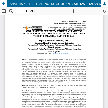
ANALISIS KETERPENUHINYA KEBUTUHAN FASILITAS PEJALAN KAKI BERDASARKAN PERSEPSI PENGGUNA PADA TROTOAR JALAN R.A. KARTINI BEKASI