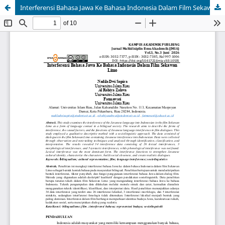
Interferensi Bahasa Jawa Ke Bahasa Indonesia Dalam Film Sekawan Limo