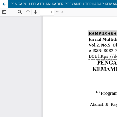
PENGARUH PELATIHAN KADER POSYANDU TERHADAP KEMAMP