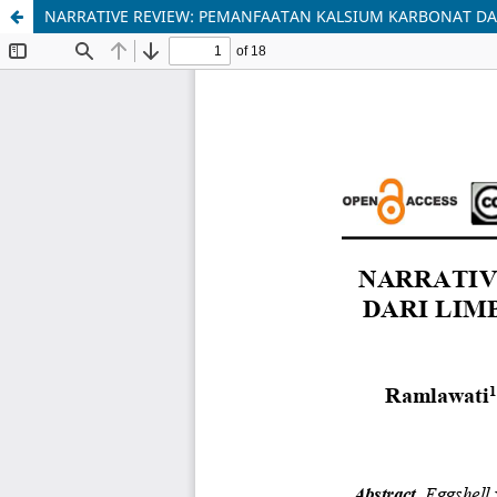
NARRATIVE REVIEW: PEMANFAATAN KALSIUM KARBONAT 