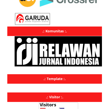
.: Komunitas :.
.: Template :.
.: Visitor :.